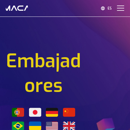
ES
EMBAJADORES
Embajad
FOMENTAR
PATROCINAR
ESG
ores
DESTINATARIOS
SOBRE NOSOTROS
CONTACTOS
EXPERIENCIAS
RESERVAS ANTICIPADAS