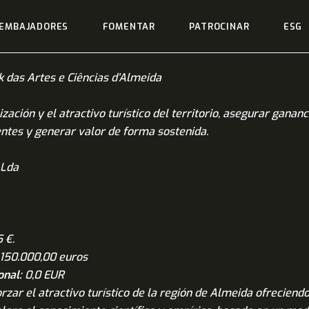
EMBAJADORES
EMBAJADORES
FOMENTAR
PATROCINAR
ESG
FOMENTAR
k das Artes e Ciências d’Almeida
PATROCINAR
ización y el atractivo turístico del territorio, asegurar ganan
ESG
dentes y generar valor de forma sostenida.
ES
EN
PT-PT
DESTINATARIOS
 Lda
SOBRE NOSOTROS
CONTACTOS
 €.
150.000,00 euros
EXPERIENCIAS
onal:
0,0 EUR
rzar el atractivo turístico de la región de Almeida ofreciend