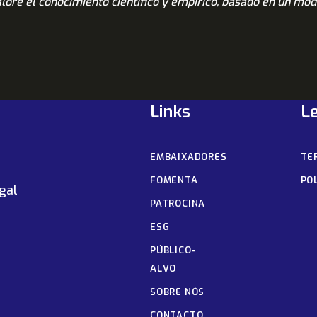
RESERVAS
valore el conocimiento científico y empírico, basado en un mod
ANTICIPADAS
Links
L
EMBAIXADORES
TE
FOMENTA
PO
gal
PATROCINA
ESG
PÚBLICO-
ALVO
SOBRE NÓS
CONTACTO